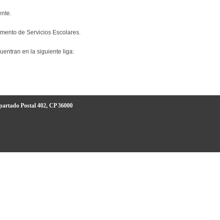
ente.
rtamento de Servicios Escolares.
entran en la siguiente liga:
partado Postal 402, CP 36000