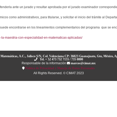
defenderla ante un jurado y resultar aprobada por el jurado examinador correspondi
émicos como administrativos, para titularse, y solicitar el inicio del trámite al Depa
n puede encontrarse en los lineamientos complementarios del programa que se encu
-la-maestria-con-especialidad-en-matematicas-aplicadas/
 Matemáticas, A.C., Jalisco S/N, Col. Valenciana CP: 36023 Guanajuato, Gto, México, A
Tel. + 52 473 732 7155 / 735 0800
Responsable de la información
marcos@cimat.mx
Política de Privacidad y Manejo de Datos Personales
All Rights Reserved. © CIMAT 2023