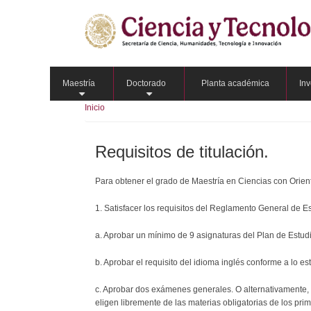
Pasar
al
contenido
principal
Maestría
Doctorado
Planta académica
Inv
+
+
Inicio
Requisitos de titulación.
Para obtener el grado de Maestría en Ciencias con Orie
1. Satisfacer los requisitos del Reglamento General de 
a. Aprobar un mínimo de 9 asignaturas del Plan de Estud
b. Aprobar el requisito del idioma inglés conforme a l
c. Aprobar dos exámenes generales. O alternativamente,
eligen libremente de las materias obligatorias de los pri